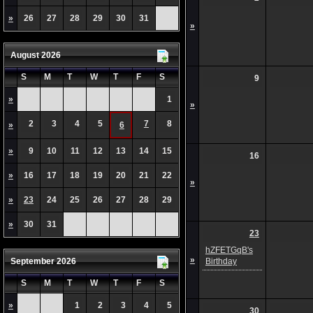
»
26
27
28
29
30
31
»
August 2026
S
M
T
W
T
F
S
9
»
1
»
2
3
4
5
7
8
»
6
»
9
10
11
12
13
14
15
16
»
16
17
18
19
20
21
22
»
»
23
24
25
26
27
28
29
»
30
31
23
hZFETGqB's
»
September 2026
Birthday
S
M
T
W
T
F
S
»
1
2
3
4
5
30