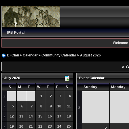
IPB Portal
Welcome 
BFClan
>
Calendar
>
Community Calendar
> August 2026
«
A
July 2026
Event Calendar
S
M
T
W
T
F
S
Sunday
Monday
»
1
2
3
4
»
5
6
7
8
9
10
11
»
»
12
13
14
15
16
17
18
»
19
20
21
22
23
24
25
2