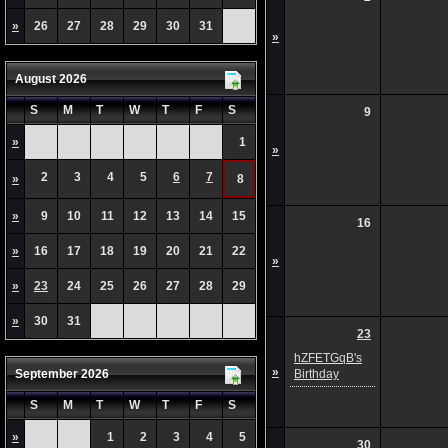
»
26
27
28
29
30
31
»
August 2026
S
M
T
W
T
F
S
9
»
1
»
2
3
4
5
6
7
»
8
»
9
10
11
12
13
14
15
16
»
16
17
18
19
20
21
22
»
»
23
24
25
26
27
28
29
»
30
31
23
hZFETGqB's
»
September 2026
Birthday
S
M
T
W
T
F
S
»
1
2
3
4
5
30