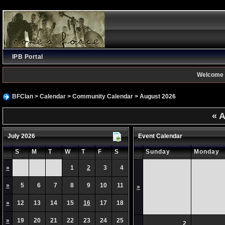
IPB Portal
Welcome 
BFClan
>
Calendar
>
Community Calendar
> August 2026
«
A
July 2026
Event Calendar
S
M
T
W
T
F
S
Sunday
Monday
»
1
2
3
4
»
5
6
7
8
9
10
11
»
»
12
13
14
15
16
17
18
»
19
20
21
22
23
24
25
2