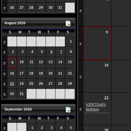
»
26
27
28
29
30
31
»
August 2026
S
M
T
W
T
F
S
9
»
1
»
»
2
3
4
5
6
7
8
10
11
12
13
14
15
»
9
16
»
16
17
18
19
20
21
22
»
»
23
24
25
26
27
28
29
»
30
31
23
hZFETGqB's
»
September 2026
Birthday
S
M
T
W
T
F
S
»
1
2
3
4
5
30