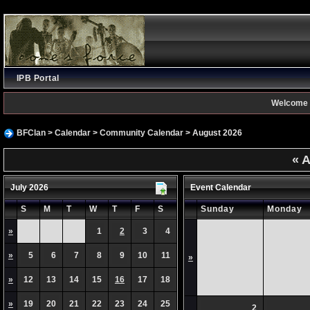
IPB Portal
Welcome 
BFClan
>
Calendar
>
Community Calendar
> August 2026
«
A
July 2026
Event Calendar
S
M
T
W
T
F
S
Sunday
Monday
»
1
2
3
4
»
5
6
7
8
9
10
11
»
»
12
13
14
15
16
17
18
»
19
20
21
22
23
24
25
2