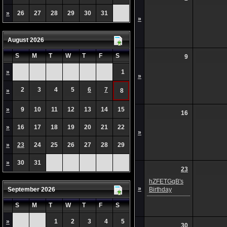
»
26
27
28
29
30
31
»
August 2026
S
M
T
W
T
F
S
9
»
1
»
2
3
4
5
6
7
»
8
»
9
10
11
12
13
14
15
16
»
16
17
18
19
20
21
22
»
»
23
24
25
26
27
28
29
»
30
31
23
hZFETGqB's
»
September 2026
Birthday
S
M
T
W
T
F
S
»
1
2
3
4
5
30