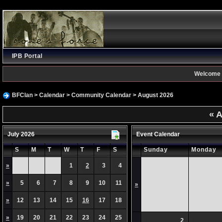
IPB Portal
Welcome 
BFClan
>
Calendar
>
Community Calendar
> August 2026
«
A
July 2026
Event Calendar
S
M
T
W
T
F
S
Sunday
Monday
»
1
2
3
4
»
5
6
7
8
9
10
11
»
»
12
13
14
15
16
17
18
»
19
20
21
22
23
24
25
2