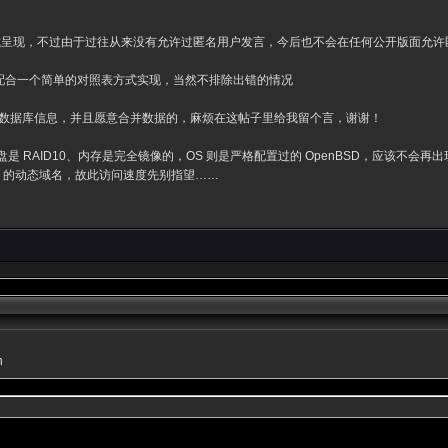
式呈现，不过由于过往从来没有允许过匿名用户发言，今后也不会在任何公开版面允许
ite 配合一个简单的对照表方式实现，当然不排除出错的情况
net 论坛数据库信息，并且愿意合并数据的，麻烦在这帖子里给我留个言，谢谢！
是 RAID10、内存是完全镜像的，OS 则是严格配置过的 OpenBSD，应该不
L 的动态域名，故此访问速度先别指望……
n