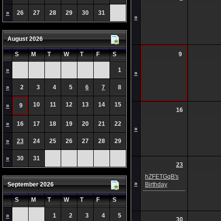
»
26
27
28
29
30
31
»
August 2026
S
M
T
W
T
F
S
9
»
1
»
»
2
3
4
5
6
7
8
10
11
12
13
14
15
»
9
16
»
16
17
18
19
20
21
22
»
»
23
24
25
26
27
28
29
»
30
31
23
hZFETGqB's
»
September 2026
Birthday
S
M
T
W
T
F
S
»
1
2
3
4
5
30