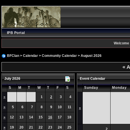
IPB Portal
Welcome 
BFClan
>
Calendar
>
Community Calendar
> August 2026
«
A
July 2026
Event Calendar
S
M
T
W
T
F
S
Sunday
Monday
»
1
2
3
4
»
5
6
7
8
9
10
11
»
»
12
13
14
15
16
17
18
»
19
20
21
22
23
24
25
2