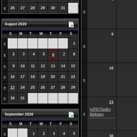
»
26
27
28
29
30
31
»
August 2026
S
M
T
W
T
F
S
9
»
1
»
2
3
4
5
7
8
»
6
»
9
10
11
12
13
14
15
16
»
16
17
18
19
20
21
22
»
»
23
24
25
26
27
28
29
»
30
31
23
hZFETGqB's
»
September 2026
Birthday
S
M
T
W
T
F
S
»
1
2
3
4
5
30