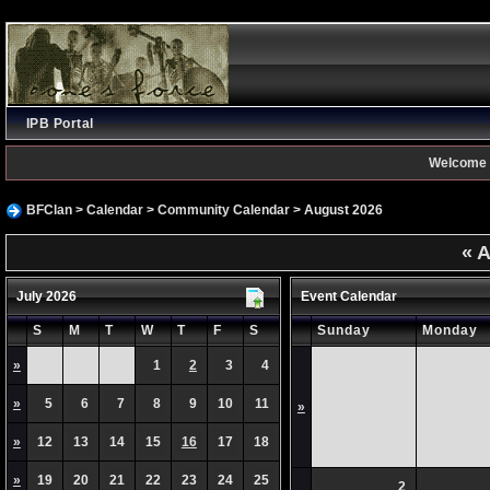
IPB Portal
Welcome 
BFClan
>
Calendar
>
Community Calendar
> August 2026
«
A
July 2026
Event Calendar
S
M
T
W
T
F
S
Sunday
Monday
»
1
2
3
4
»
5
6
7
8
9
10
11
»
»
12
13
14
15
16
17
18
»
19
20
21
22
23
24
25
2