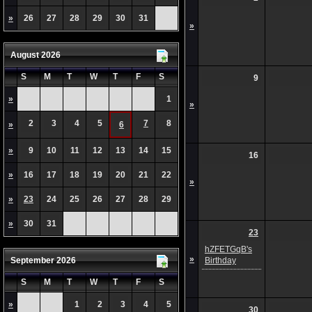
»
26
27
28
29
30
31
»
August 2026
S
M
T
W
T
F
S
9
»
1
»
2
3
4
5
7
8
»
6
»
9
10
11
12
13
14
15
16
»
16
17
18
19
20
21
22
»
»
23
24
25
26
27
28
29
»
30
31
23
hZFETGqB's
»
September 2026
Birthday
S
M
T
W
T
F
S
»
1
2
3
4
5
30