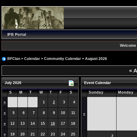
IPB Portal
Welcome 
BFClan
>
Calendar
>
Community Calendar
> August 2026
«
A
July 2026
Event Calendar
S
M
T
W
T
F
S
Sunday
Monday
»
1
2
3
4
»
5
6
7
8
9
10
11
»
»
12
13
14
15
16
17
18
»
19
20
21
22
23
24
25
2