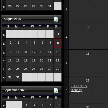
»
26
27
28
29
30
31
»
August 2026
S
M
T
W
T
F
S
9
»
1
»
2
3
4
5
6
7
»
8
»
9
10
11
12
13
14
15
16
»
16
17
18
19
20
21
22
»
»
23
24
25
26
27
28
29
»
30
31
23
hZFETGqB's
»
September 2026
Birthday
S
M
T
W
T
F
S
»
1
2
3
4
5
30