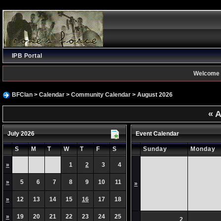
IPB Portal
Welcome 
BFClan
>
Calendar
>
Community Calendar
> August 2026
«
A
July 2026
Event Calendar
S
M
T
W
T
F
S
Sunday
Monday
»
1
2
3
4
»
5
6
7
8
9
10
11
»
»
12
13
14
15
16
17
18
»
19
20
21
22
23
24
25
2