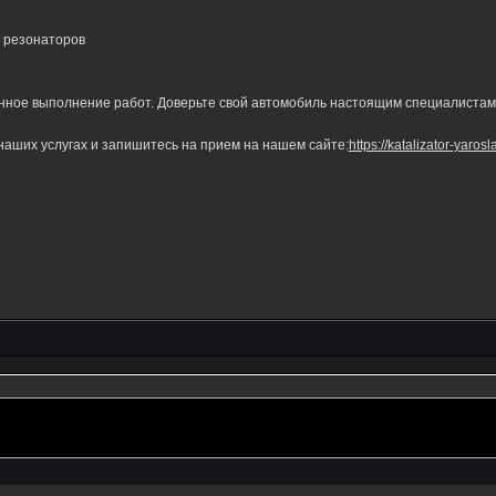
и резонаторов
енное выполнение работ. Доверьте свой автомобиль настоящим специалистам
наших услугах и запишитесь на прием на нашем сайте:
https://katalizator-yarosla