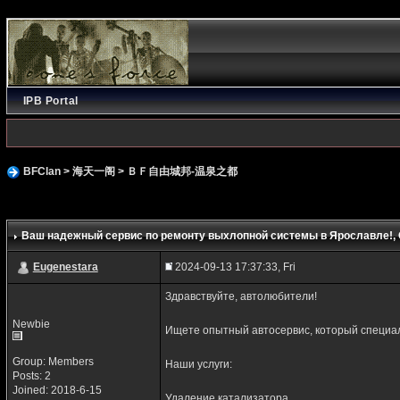
IPB Portal
BFClan
>
海天一阁
>
ＢＦ自由城邦-温泉之都
Ваш надежный сервис по ремонту выхлопной системы в Ярославле!
,
Eugenestara
2024-09-13 17:37:33, Fri
Здравствуйте, автолюбители!
Newbie
Ищете опытный автосервис, который специал
Group: Members
Наши услуги:
Posts: 2
Joined: 2018-6-15
Удаление катализатора